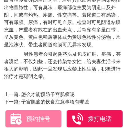
白带增多及外阴瘙痒为主，若有其他细菌混合感染则排
出物呈脓性，可有臭味，瘙痒部位主要为阴道口及外
阴，间或有灼热、疼痛、性交痛等。若尿道口有感染，
可有尿频、尿痛，有时可见血尿。检查时可见阴道粘膜
充血，严重者有散在的出血斑点，后穹窿有多量白带，
呈灰黄色、黄白色稀薄液体或为黄绿色脓性分泌物，常
呈泡沫状。带虫者阴道粘膜可无异常发现。
男性患者会引起阴茎头及包皮红肿、疼痛，甚
者溃烂，不仅如些，还会传染给女性，给夫妻生活带来
很大的影响，因此一旦发现后应禁止性生活，积极进行
治疗才是聪明之举。
上一篇:
怎么才能预防子宫肌瘤呢
下一篇:
子宫肌瘤的饮食注意事项有哪些
预约挂号
拨打电话