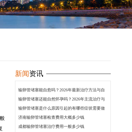
新闻
资讯
输卵管堵塞能自愈吗？2026年最新治疗方法与自
然怀孕几率详解
输卵管堵塞还能自然怀孕吗？2026年主流治疗与
疏通方法详解
输卵管堵塞是什么原因引起的有哪些症状需要做
哪些检查
济南输卵管堵塞检查费用大概多少钱
般
成都输卵管堵塞治疗费用一般多少钱
复