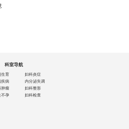
意
科室导航
划生育
妇科炎症
颈疾病
内分泌失调
科肿瘤
妇科整形
性不孕
妇科检查