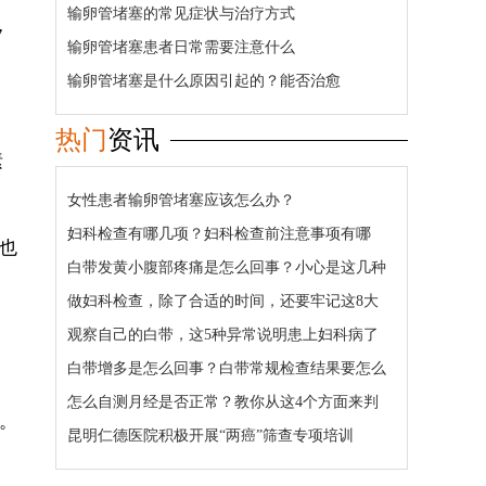
输卵管堵塞的常见症状与治疗方式
，
输卵管堵塞患者日常需要注意什么
输卵管堵塞是什么原因引起的？能否治愈
热门
资讯
素
女性患者输卵管堵塞应该怎么办？
妇科检查有哪几项？妇科检查前注意事项有哪
也
些？
白带发黄小腹部疼痛是怎么回事？小心是这几种
疾病在作怪！
做妇科检查，除了合适的时间，还要牢记这8大
注意事项！
观察自己的白带，这5种异常说明患上妇科病了
白带增多是怎么回事？白带常规检查结果要怎么
看？
怎么自测月经是否正常？教你从这4个方面来判
。
断！
昆明仁德医院积极开展“两癌”筛查专项培训