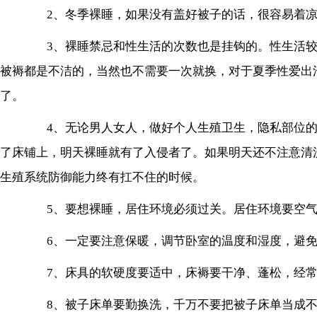
2、冬季裸睡，如果没有盖好被子的话，很容易着凉
3、裸睡禁忌和性生活的次数也是挂钩的。性生活较
被褥都是不洁的，当然也不需要一次就换，对于夏季性爱出
了。
4、无论男人女人，做好个人生殖卫生，隐私部位的
了床铺上，明天裸睡就有了入侵者了。如果明天还不注意清
生殖系统防御能力终有扛不住的时候。
5、要想裸睡，居住环境必须过关。居住环境要空气
6、一定要注意保暖，调节卧室的温度和湿度，避免
7、床具的软硬度要适中，床褥要干净、蓬松，经常
8、被子床单要勤换洗，千万不要把被子床单当成不