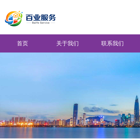
首页
关于我们
联系我们