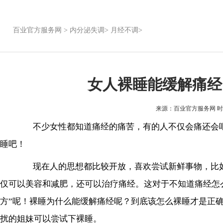
百业官方服务网
>
内分泌失调
>
月经不调
>
女人裸睡能缓解痛经
来源：
百业官方服务网
时间
不少女性都知道痛经的痛苦，有的人不仅会痛还会呕
睡吧！
现在人的思想都比较开放，喜欢尝试新鲜事物，比如
仅可以美容和减肥，还可以治疗痛经。这对于不知道痛经怎么
方”呢！裸睡为什么能缓解痛经呢？到底该怎么裸睡才是正
扰的姐妹可以尝试下裸睡。