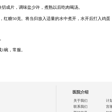
块切成片，调味盐少许，煮熟以后吃肉喝汤。
，红糖50克。将当归放入适量的水中煮开，水开后打入鸡蛋
。
。
成1碗，常服。
医院介绍
关于我们
计
联系我们
宫