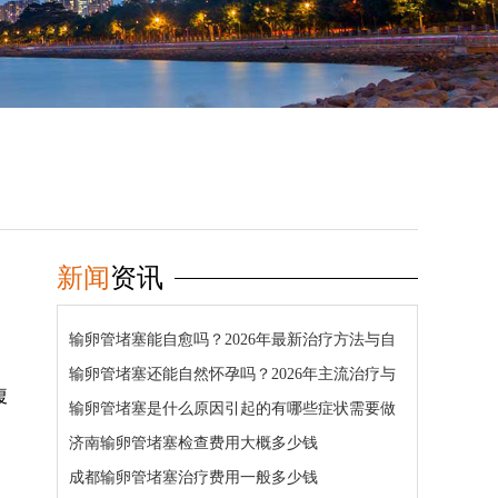
新闻
资讯
输卵管堵塞能自愈吗？2026年最新治疗方法与自
然怀孕几率详解
输卵管堵塞还能自然怀孕吗？2026年主流治疗与
腹
疏通方法详解
输卵管堵塞是什么原因引起的有哪些症状需要做
哪些检查
济南输卵管堵塞检查费用大概多少钱
成都输卵管堵塞治疗费用一般多少钱