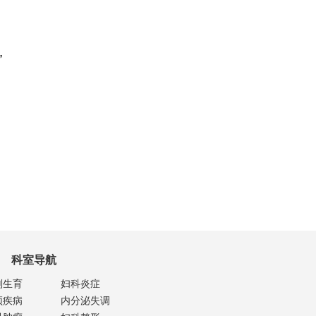
，
科室导航
划生育
妇科炎症
颈疾病
内分泌失调