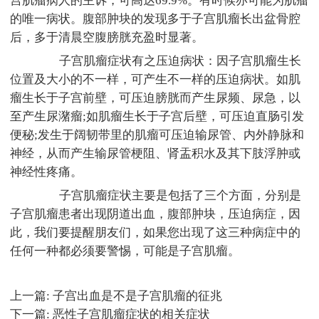
宫肌瘤病人的主诉，可高达69.9%。有时候亦可能为肌瘤
的唯一病状。腹部肿块的发现多于子宫肌瘤长出盆骨腔
后，多于清晨空腹膀胱充盈时显著。
子宫肌瘤症状有之压迫病状：因子宫肌瘤生长
位置及大小的不一样，可产生不一样的压迫病状。如肌
瘤生长于子宫前壁，可压迫膀胱而产生尿频、尿急，以
至产生尿潴瘤;如肌瘤生长于子宫后壁，可压迫直肠引发
便秘;发生于阔韧带里的肌瘤可压迫输尿管、内外静脉和
神经，从而产生输尿管梗阻、肾盂积水及其下肢浮肿或
神经性疼痛。
子宫肌瘤症状主要是包括了三个方面，分别是
子宫肌瘤患者出现阴道出血，腹部肿块，压迫病症，因
此，我们要提醒朋友们，如果您出现了这三种病症中的
任何一种都必须要警惕，可能是子宫肌瘤。
上一篇:
子宫出血是不是子宫肌瘤的征兆
下一篇:
恶性子宫肌瘤症状的相关症状