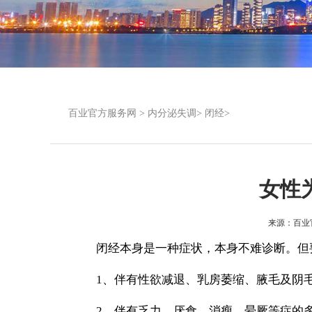
百业官方服务网
>
内分泌失调
>
闭经
>
女性
来源：
百业
闭经本身是一种症状，本身不难诊断。但要
1、伴有性欲减退、乳房萎缩、腋毛及阴毛
2、伴有乏力、厌食、消瘦、晕厥等症的多