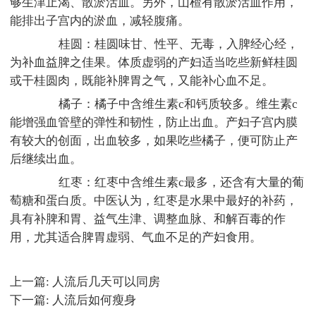
够生津止渴、散淤活血。另外，山楂有散淤活血作用，
能排出子宫内的淤血，减轻腹痛。
桂圆：桂圆味甘、性平、无毒，入脾经心经，
为补血益脾之佳果。体质虚弱的产妇适当吃些新鲜桂圆
或干桂圆肉，既能补脾胃之气，又能补心血不足。
橘子：橘子中含维生素c和钙质较多。维生素c
能增强血管壁的弹性和韧性，防止出血。产妇子宫内膜
有较大的创面，出血较多，如果吃些橘子，便可防止产
后继续出血。
红枣：红枣中含维生素c最多，还含有大量的葡
萄糖和蛋白质。中医认为，红枣是水果中最好的补药，
具有补脾和胃、益气生津、调整血脉、和解百毒的作
用，尤其适合脾胃虚弱、气血不足的产妇食用。
上一篇:
人流后几天可以同房
下一篇:
人流后如何瘦身