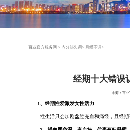
百业官方服务网
>
内分泌失调
>
月经不调
>
经期十大错误
来源：
百业
1、经期性爱激发女性活力
性生活只会加剧盆腔充血和痛经，且经期子
2、经血颜色深、有血块，代表有妇科病